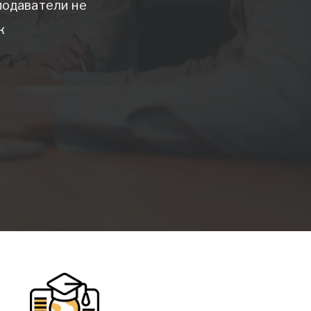
подаватели не
к