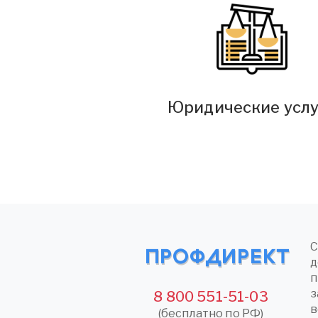
Юридические усл
С
д
п
з
8 800 551-51-03
в
(бесплатно по РФ)