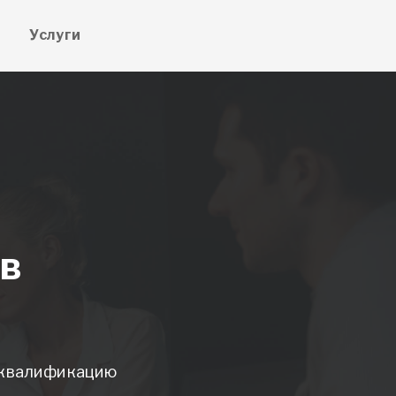
е
Услуги
в
е квалификацию